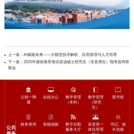
上一条：AI赋能未来——大模型技术解析、应用原理与人才培养
下一条：2025年接收推荐免试攻读硕士研究生（含直博生）报考咨询答
疑会
云财一网
在线办公
教学管理
教学管理
图书馆
通
（本科）
（研究
生）
财务查询
智能报账
数字后勤
采资房一
书记、校
公共
服务大厅
体化管理
长信箱
服务