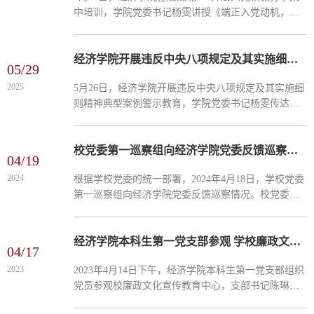
中培训，学院党委书记杨雯讲授《端正入党动机，以
实际行动争取早日入党》主题党课。杨雯从深刻领会
党中央关于发展党员的部署要求、端正入党动机、以
实际行动争取...
经济学院开展违反中央八项规定及其实施细则精神典型案例警示教育
05/29
2025
5月26日，经济学院开展违反中央八项规定及其实施细
则精神典型案例警示教育，学院党委书记杨雯传达学
校关于深入贯彻中央八项规定精神学习教育有关工作
要求，通报典型案例，开展警示教育。杨雯要求各支
部要组织开展...
校党委第一巡察组向经济学院党委反馈巡察情况
04/19
2024
根据学校党委的统一部署，2024年4月18日，学校党委
第一巡察组向经济学院党委反馈巡察情况。校党委委
员、副校长旷锦云、党委第一巡察组全体成员、经济
学院领导班子成员及全体教职工参加会议。经济学院
党委书记杨雯...
经济学院本科生第一党支部参观 学校廉政文化宣传教育中心
04/17
2023
2023年4月14日下午，经济学院本科生第一党支部组织
党员参观校廉政文化宣传教育中心，支部书记陈琳、
支部全体党员参加了本次活动。 在廉政宣讲员的引导