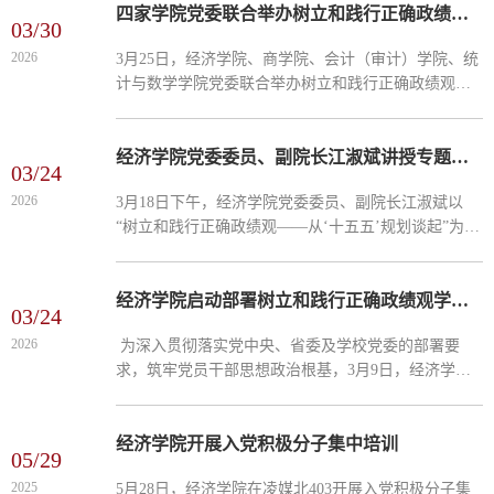
次入党积极分...
四家学院党委联合举办树立和践行正确政绩观专题辅导
03/30
2026
3月25日，经济学院、商学院、会计（审计）学院、统
计与数学学院党委联合举办树立和践行正确政绩观学
习教育读书班，邀请省委党校党建教研部副主任赵启
燕副教授作专题辅导。专题辅导紧扣树立和践行正确
政绩观主题，...
经济学院党委委员、副院长江淑斌讲授专题党课
03/24
2026
3月18日下午，经济学院党委委员、副院长江淑斌以
“树立和践行正确政绩观——从‘十五五’规划谈起”为主
题，在博远楼205为经济学院研究生第三支部党员讲授
专题党课。经济学院组织员毛晓莉老师主持党课。
江淑斌...
经济学院启动部署树立和践行正确政绩观学习教育工作
03/24
2026
为深入贯彻落实党中央、省委及学校党委的部署要
求，筑牢党员干部思想政治根基，3月9日，经济学院
党委召开专题会议，正式启动树立和践行正确政绩观
学习教育工作。学院党委委员、领导班子成员及各党
支部书记参会...
经济学院开展入党积极分子集中培训
05/29
2025
5月28日，经济学院在凌媒北403开展入党积极分子集