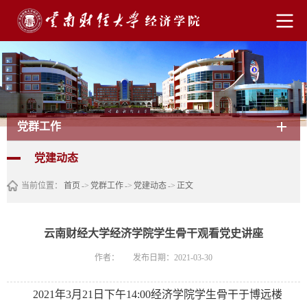
党群工作
党建动态
当前位置：
首页
->
党群工作
->
党建动态
->
正文
云南财经大学经济学院学生骨干观看党史讲座
作者：
发布日期：2021-03-30
2021年3月21日下午14:00经济学院学生骨干于博远楼