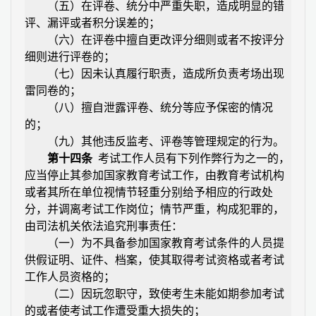
（五）在评卷、统分中严重失职，造成明显的错
评、漏评或者积分误差的；
（六）在评卷中擅自更改评分细则或者不按评分
细则进行评卷的；
（七）因未认真履行职责，造成所负责考场出现
雷同卷的；
（八）擅自泄露评卷、统分等应予保密的情况
的；
（九）其他违反监考、评卷等管理规定的行为。
第十四条
考试工作人员有下列作弊行为之一的，
应当停止其参加国家教育考试工作，由教育考试机构
或者其所在单位视情节轻重分别给予相应的行政处
分，并调离考试工作岗位；情节严重，构成犯罪的，
由司法机关依法追究刑事责任：
（一）为不具备参加国家教育考试条件的人员提
供假证明、证件、档案，使其取得考试资格或者考试
工作人员资格的；
（二）因玩忽职守，致使考生未能如期参加考试
的或者使考试工作遭受重大损失的；