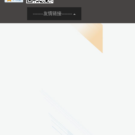
-------友情链接-------