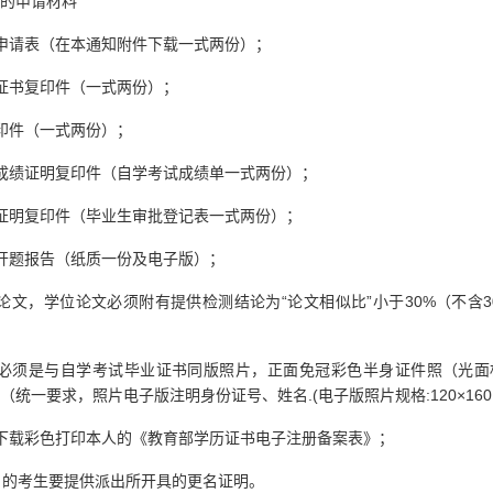
的申请材料
申请表（在本通知附件下载一式两份）；
证书复印件（一式两份）；
印件（一式两份）；
成绩证明复印件（自学考试成绩单一式两份）；
证明复印件（毕业生审批登记表一式两份）；
开题报告（纸质一份及电子版）；
论文，学位论文必须附有提供检测结论为“论文相似比”小于30%（不含
片必须是与自学考试毕业证书同版照片，正面免冠彩色半身证件照（光面
统一要求，照片电子版注明身份证号、姓名.(电子版照片规格:120×160
下载彩色打印本人的《教育部学历证书电子注册备案表》；
名的考生要提供派出所开具的更名证明。