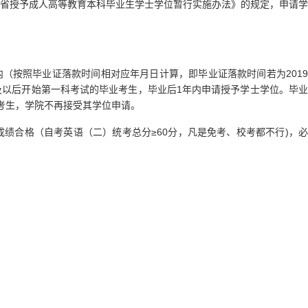
省授予成人高等教育本科毕业生学士学位暂行实施办法》的规定，申请学
内（按照毕业证落款时间相对应年月日计算，即毕业证落款时间若为2019
8年及以后开始第一科考试的毕业考生，毕业后1年内申请授予学士学位。毕业
考生，学院不再接受其学位申请。
绩合格（自考英语（二）统考总分≥60分，凡是免考、校考都不行)，必