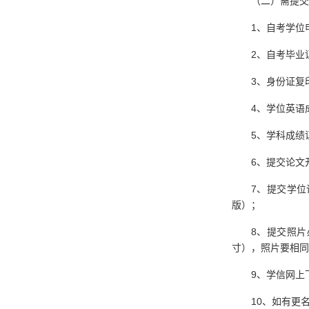
（二）需提交
1、自考学位
2、自考毕业
3、身份证复
4、学位英语
5、学科成绩
6、提交论文
7、提交学位
版）；
8、提交照
寸），照片要相同（
9、学信网上
10、如有更