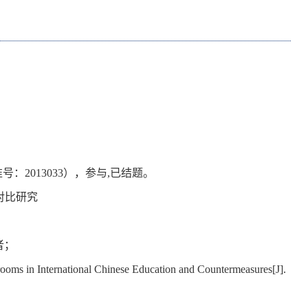
2013033），参与,已结题。
对比研究
作者；
rooms in International Chinese Education and Countermeasures[J].