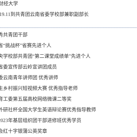
云南财经大学
—2019.11到共青团云南省委学校部兼职副部长
优秀共青团干部
南省“挑战杯”省赛先进个人
中央学校部共青团“第二课堂成绩单”先进个人
南省委宣传部云岭宣讲团成员
省委云南青年讲师团 优秀讲师
学生乡村振兴短视频大赛 优秀指导老师
教育工委第五届高校网络微课二等奖
九届外研社杯全国大学生英语辩论赛优秀指导教师
校2023年基层组织团干部进修班优秀学员
红会红十字银蒲公英奖章