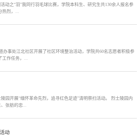
列活动之“羽”我同行羽毛球比赛，学院本科生、研究生共130余人报名参
热烈，...
道办事处江北社区开展了社区环境整治活动，学院共60名志愿者积极参
工作任务，...
开展“缅怀革命先烈，追寻红色足迹”清明祭扫活动。 烈士陵园内
张舫的忠...
列活动