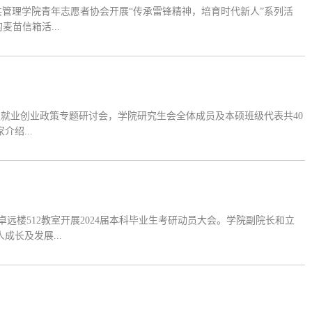
管理学院青年志愿者协会开展“传承雷锋精神，培育时代新人”系列活
麦苗信箱活...
”之就业创业政策专题研讨会，学院研究生会全体成员及本硕班级代表共40
介绍...
及卓远楼512教室开展2024届本科毕业生考研动员大会。学院副院长和立
从考研趋势、个人成长及发展...