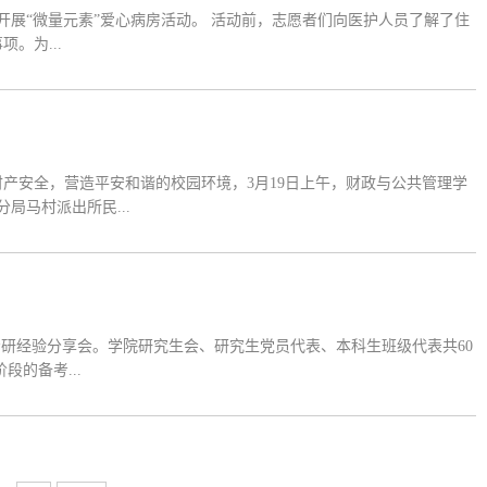
活动。 活动前，志愿者们向医护人员了解了住
。为...
产安全，营造平安和谐的校园环境，3月19日上午，财政与公共管理学
局马村派出所民...
”考研经验分享会。学院研究生会、研究生党员代表、本科生班级代表共60
阶段的备考...