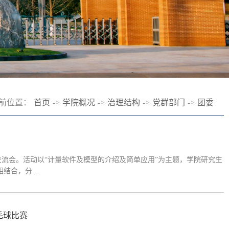
前位置：
首页
->
学院概况
->
治理结构
->
党群部门
->
团委
术交流会。活动以“计量软件及模型的介绍及简单应用”为主题，学院研究生
际相结合，分...
毛球比赛