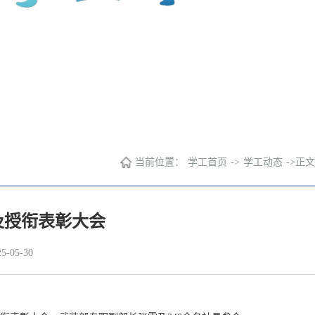
当前位置：
学工首页
->
学工动态
->
正文
及授衔表彰大会
-05-30