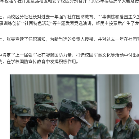
日，学校强军社在龙泉路校区和安宁校区分别召开了2025年换届选举大会及
上，两校区分社社长对过去一年强军社在国防教育、军事训练和爱国主义
军事训练创新”“社团特色活动”等主题发表竞选演讲，经民主投票后产生
上，张雯宣读了任职通知，为新当选的负责人授衔，并对过去一年在社团
中肯定了上一届强军社在凝聚国防力量、打造校园军事文化等活动中付出
统，在学校国防宣传教育中发挥积极作用。