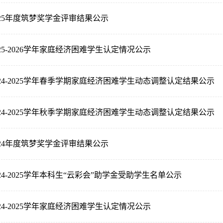
25年度筑梦奖学金评审结果公示
25-2026学年家庭经济困难学生认定情况公示
24-2025学年春季学期家庭经济困难学生动态调整认定结果公示
24-2025学年秋季学期家庭经济困难学生动态调整认定结果公示
24年度筑梦奖学金评审结果公示
24-2025学年本科生“云彩会”助学金受助学生名单公示
24-2025学年家庭经济困难学生认定情况公示