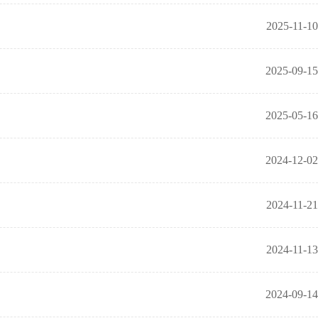
2025-11-10
2025-09-15
2025-05-16
2024-12-02
2024-11-21
2024-11-13
2024-09-14