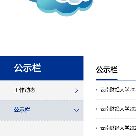
公示栏
公示栏
工作动态
云南财经大学20
云南财经大学20
公示栏
云南财经大学20