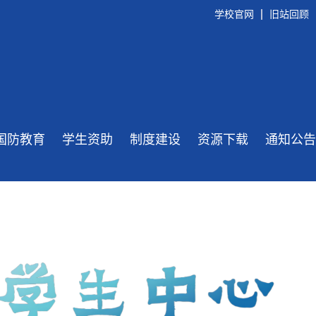
学校官网
旧站回顾
国防教育
学生资助
制度建设
资源下载
通知公告