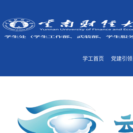
学工首页
党建引领