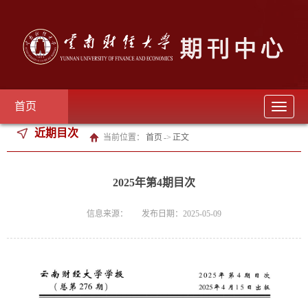
首页
Toggle
navigat
近期目次
当前位置：
首页
->
正文
2025年第4期目次
信息来源：
发布日期：2025-05-09