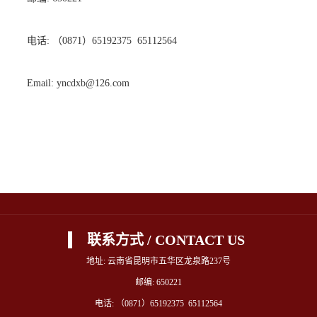
电话: （0871）65192375 65112564
Email: yncdxb@126.com
联系方式 / CONTACT US
地址: 云南省昆明市五华区龙泉路237号
邮编: 650221
电话: （0871）65192375 65112564