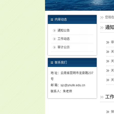
您现
内审动态
通
通知公告
工作动态
审
审计公示
关
关
联系我们
关
地 址：云南省昆明市龙泉路237
号
关
邮 箱：sjc@ynufe.edu.cn
联系人：朱老师
工
保