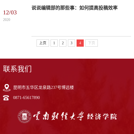
讲座第15讲。讲座邀请到了云南财经大学特聘教授、
博士...
说说编辑部的那些事：如何提高投稿效率
12/03
2020
上页
1
2
3
4
下页
联系我们
昆明市五华区龙泉路237号博远楼
0871-65617890