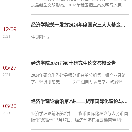
之后新型文明形态。2018年我国把生态文明写入宪
法，一系列管理制度也相应变革，如领导干部离任面
临自然资源资产离任审计，银行贷款发放受到绿色信
贷政策约束等。...
经济学院关于发放2024年度国家三大大基金立项科研奖励绩效支出分配方案的公示
12/09
2024
详见附件。
经济学院2024届硕士研究生论文答辩公告
05/27
2024
2024年研究生答辩导师分组名单分组第一组产业经济
学、经济思想史 第二组国际贸易学、政治经济
学 第三组西方经济学、区域经济学、世界经
济学 第四组人口、资源与环境经济学、...
经济学理论前沿第2讲——货币国际化理论与人民币国际化“双循环”
03/20
2023
经济学理论前沿第2讲——货币国际化理论与人民币国
际化“双循环” 3月17日，经济学院在凌云楼南901举办
了经济学理论前沿系列讲座第2讲暨经济学院系列高端