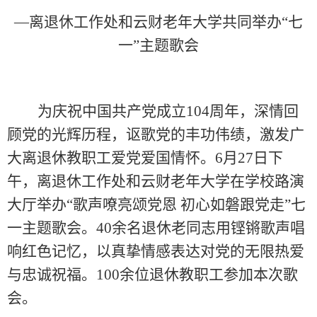
—离退休工作处和云财老年大学共同举办“七
一”主题歌会
为庆祝中国共产党成立
104
周年，深情回
顾党的光辉历程，讴歌党的丰功伟绩，激发广
大离退休教职工爱党爱国情怀。
6
月
27
日下
午，离退休工作处和云财老年大学在学校路演
大厅举办“歌声嘹亮颂党恩 初心如磐跟党走”七
一主题歌会。
40
余名退休老同志用铿锵歌声唱
响红色记忆，以真挚情感表达对党的无限热爱
与忠诚祝福。100余位退休教职工参加本次歌
会。