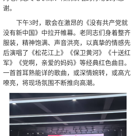
谢。
下午
3
时，歌会在激昂的《没有共产党就
没有新中国》中拉开帷幕。老同志们身着整齐
服装，精神饱满、声音洪亮，以真挚的情感先
后演唱了《
松花江上
》《
保卫黄河
》《
十送红
军
》《
党啊，亲爱的妈妈
》等经典红色曲目。
一首首耳熟能详的歌曲，或深情婉转，或高亢
嘹亮，将现场氛围不断推向高潮。