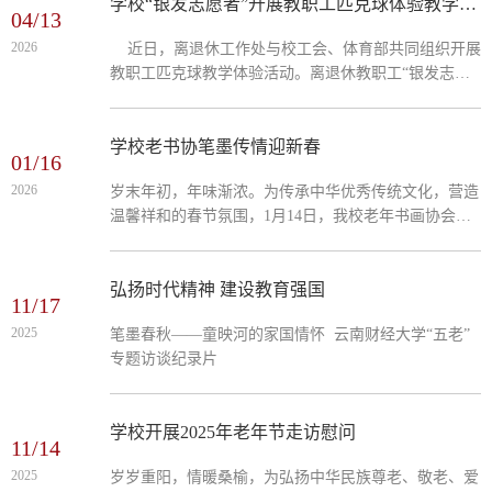
王洛宾先生的“在那遥远的地方”“来到遥远的地方”“这不
学校“银发志愿者”开展教职工匹克球体验教学活动
04/13
是遥远的地方”三部曲等九首歌曲，舞蹈三队表演了“滇
2026
近日，离退休工作处与校工会、体育部共同组织开展
池圆舞曲”“丰收酒歌”等舞蹈。演出受到联欢会与会者
教职工匹克球教学体验活动。离退休教职工“银发志愿
高度赞扬，云财老同志们的良好素养和艺术水...
者”担任教练，各分工会教职工踊跃参与，在校园运动
场感受新兴体育运动项目的魅力。 银发志愿者们向参
加活动的教职工详细讲解了匹克球的起源、发展、规
学校老书协笔墨传情迎新春
01/16
则、动作要领等基础知识与核心技巧，并通过动作示范
2026
岁末年初，年味渐浓。为传承中华优秀传统文化，营造
教学，帮助零基础的教职工快速掌握运动要领。活动得
温馨祥和的春节氛围，1月14日，我校老年书画协会组
到广大职工的认可和赞誉。
织10余位退休书画爱好者，在职工活动中心举办“马年
迎春笔会”公益活动，老同志现场挥毫泼墨，为学校教
职工送上饱含祝福的新春佳作，让墨香与暖意漫润校
弘扬时代精神 建设教育强国
11/17
园。活动现场暖意融融，红纸铺展，笔墨齐备。老年书
2025
笔墨春秋——童映河的家国情怀 云南财经大学“五老”
画协会的老同志们精神矍铄，笔锋遒劲。他们挥毫疾
专题访谈纪录片
书，隶、楷、行、草等多种书体各展风采，一幅幅寓意
吉祥的春联，一个个...
学校开展2025年老年节走访慰问
11/14
2025
岁岁重阳，情暖桑榆，为弘扬中华民族尊老、敬老、爱