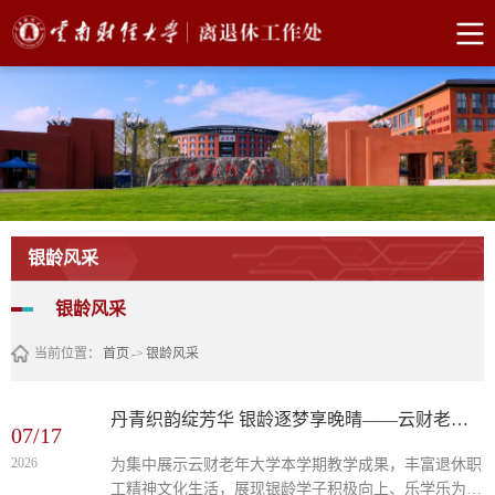
银龄风采
银龄风采
当前位置：
首页
->
银龄风采
丹青织韵绽芳华 银龄逐梦享晚晴——云财老年大学开展学期结业作品成果展
07/17
2026
为集中展示云财老年大学本学期教学成果，丰富退休职
工精神文化生活，展现银龄学子积极向上、乐学乐为的