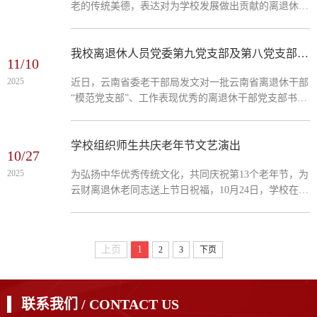
老的传统美德，表达对为学校发展做出贡献的离退休老
同志的关怀与敬意，2025年10月29日起，学校离退休工
作处精心组织开展了老年节走访慰问活动，走访慰问了
26名学校老干部、114名80—89岁高龄老人、35名90岁
我校离退休人员党委第九党支部及第八党支部书记获省委老干部局表扬
11/10
及以上的老寿星、7对金婚及1对钻婚夫妻，为他们送上
2025
近日，云南省委老干部局发文对一批云南省离退休干部
节日的真挚祝福和学校的温暖。离退休人员党委书记兼
“模范党支部”、工作表现优秀的离退休干部党支部书记
离退休工作处处长杨秀伟、离退休人员党委副书记兼纪
和离退休干部党组织党建联络员进行了表扬。我校离退
委书记王俊、云...
休人员党委第九党支部获评“模范党支部”，第八党支部
书记陈自强同志获评“优秀离退休干部党支部书记”。学
学校组织师生共庆老年节文艺演出
10/27
校批示，希望离退休人员党委再接再厉，深入贯彻习近
2025
为弘扬中华优秀传统文化，共同庆祝第13个老年节，为
平总书记关于离退休干部工作的重要指示批示精神和考
云财离退休老同志送上节日祝福，10月24日，学校在北
察云南重要讲话精神，持续做好离退休干部党的建设工
院汇文礼堂举办“岁月鉴初心 云财夕阳美”文艺演出。校
作，推...
党委委员、纪委书记、监察专员业光远，党委委员、宣
传部长寸丽锋出席，学校离退休工作领导小组成员单位
上页
1
2
3
下页
负责人，商学院、老教协、老书协、部分退休职工以及
各学院学生代表参加活动。演出在《唱支山歌给党听》
的音乐旋律中拉开帷幕，老体协舞蹈代表队伴随音乐翩
翩起舞，她...
联系我们 / CONTACT US