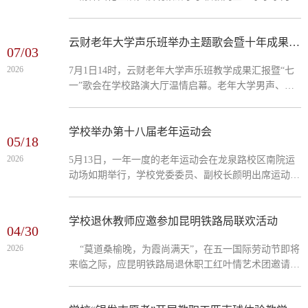
精神风貌，近日，我校老年大学圆满举办学期结业作品
成果展，国画绘画班、手工编织班全体学员的优秀作品
集中亮相，领导及广大退休职工到场观展、交流品鉴。
云财老年大学声乐班举办主题歌会暨十年成果汇报
07/03
本次作品展内容丰富、品类多样，国画绘画班学员深耕
2026
7月1日14时，云财老年大学声乐班教学成果汇报暨“七
传统国画技艺，围绕“梅兰竹菊”四君子经典题材潜心创
一”歌会在学校路演大厅温情启幕。老年大学男声、女
作，一幅幅雅致精美的条幅、扇面作品整齐陈列。作品
声合唱团共60位学员登台献艺，以歌声表初心，以歌声
笔墨清雅、...
感党恩。活动特邀学校退休教职工到场观摩，现场气氛
热烈庄重。 歌会伊始，老年大学校长许坤泽深情回顾
学校举办第十八届老年运动会
05/18
声乐班十年发展历程。从初创时期十余名学员，到如今
2026
5月13日，一年一度的老年运动会在龙泉路校区南院运
规模近百名，十年间班级稳步成长，成为退休教职工丰
动场如期举行，学校党委委员、副校长颜明出席运动会
富精神文化生活、乐享银龄时光的重要阵地。离退休工
开幕式并代表学校致辞。离退休工作处党政班子成员、
作处处长杨...
干部职工、老体协副主席洪云生、何萍、秘书长董良飞
以及学校330余名离退休教职工参加运动会。上午9时，
学校退休教师应邀参加昆明铁路局联欢活动
04/30
运动会开幕式在庄严而热烈的氛围中拉开帷幕。许坤泽
2026
“莫道桑榆晚，为霞尚满天”，在五一国际劳动节即将
老师主持开幕式并代表离退休工作处和老体协向前来参
来临之际，应昆明铁路局退休职工红叶情艺术团邀请，
加运动会的离退休职工表示欢迎。颜明代表学校向为老
云财老年大学男声合唱队、云财老体协舞蹈三队参加了
年运动会付出辛...
“迎五一”联欢会。 男声合唱队演唱了“永远跟党走”和