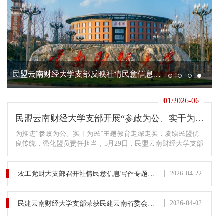
民盟云南财经大学支部开展“参政为公、实干为民”主题教育学习活动
农工党财大支部召开社情民意信息写作专题培训会
民建云南财经大学支部荣获民建云南省委会表彰
民盟云南财经大学支部反映社情民意信息工作获民盟云南省委会表彰
01
/2026-06
民盟云南财经大学支部开展“参政为公、实干为民”主题教育学习活动
为推进“参政为公、实干为民”主题教育走深走实，赓续民盟优
良传统，强化盟员责任担当，5月29日，民盟云南财经大学支部
组织盟员赴盘龙区闻一多公园，开展主题教育学习实践活动。
校纪委书记、监察专员业光远，统战部办公室主任李莹应邀参
加活动。活动中，全体盟员先后参观了闻一多生平展和云南民
2026-04-22
农工党财大支部召开社情民意信息写作专题培训会
盟历史陈列展，通过聆听讲解、观摩历史史料，体悟闻一多先
生爱国精神与民盟先贤家国情怀，汲取奋进力量。专题学习环
节，支部主委孙健...
2026-04-02
民建云南财经大学支部荣获民建云南省委会表彰