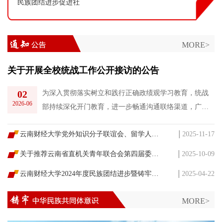
民族团结进步促进社
MORE>
关于开展全校统战工作公开接访的公告
02
为深入贯彻落实树立和践行正确政绩观学习教育，统战
2026-06
部持续深化开门教育，进一步畅通沟通联络渠道，广泛
听取全校师生意见建议，精准回应师生诉求，推动解决
云南财经大学党外知识分子联谊会、留学人员联谊会第三届理事会候选人建议名单公示
2025-11-17
师生急难愁盼问题。根据工作部署要求，学校统战部决
定开展全校统战工作公开接访活动。现将有关事项公告
关于推荐云南省直机关青年联合会第四届委员会提名人选的公示
2025-10-09
如下：一、接访对象全校各二级党组织、各民主党派团
云南财经大学2024年度民族团结进步暨铸牢中华民族共同体意识教育示范学校建设工作先进集体和先进个人评选结果公示
2025-04-22
体、各职能部门，全体在校师生员工。二、接访内容
（一）政策流程咨询。主要受理师生关于统战工作相关
MORE>
政策文件、规章...