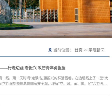
当前位置：
首页
->
学院新闻
——行走边疆 看振兴 政管青年勇担当
边境一线，用一天时间“走读”边疆振兴的鲜活画卷。在边境线上了一堂“大
同学们深刻领悟总体国家安全观，理解“党、政、军、警、民”合力强边
户看“边疆之治”走进陇海村民小组，同学们实地了解了抵边村寨边境联防
会