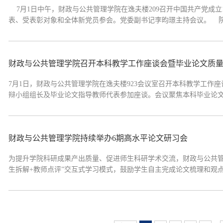
7月1日中午，财政与公共管理学院在逸夫楼209召开中国共产党成立
表、受表彰对象和全体新党员参会。党委副书记李昀璟主持会议。 院
员、优秀党务工作者和先进党支部颁奖。优秀党员、新党员代表依次
和个人为榜样，‌立...
财政与公共管理学院召开本科教学工作座谈会暨毕业论文质
7月1日，财政与公共管理学院在逸夫楼923会议室召开本科教学工作
辩小组组长及毕业论文指导教师代表参加座谈。会议聚焦本科毕业论文
的专业难度与精度把控、各环节时间节点的执行情况，以及教师指导
化毕业论文过程管理、强化质...
财政与公共管理学院持续举办6期高水平论文研习会
为提升学院科研成果产出质量、促进师生科研学术交流，财政与公共管
生拆解+教师点评”交互式学习模式，鼓励学生自主完成论文梳理和观
巧和掌握前沿研究方法。全院师生积极参与、潜心研讨、踊跃交流，
生交流研讨、互学共进的...