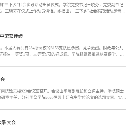
暑期“三下乡”社会实践活动出征仪式。学院党委书记王晓芬，党委副书记
。王晓芬在仪式上作动员讲话。她指出，“三下乡”社会实践活动是青年
赴普洱市西盟、孟连两个县，围绕现代化边境幸福村建设、边境特色产
”中荣获佳绩
本届大赛共有284所高校的3156支队伍参赛，竞争激烈。财政与公共
研报告一等奖1项、三等奖9项的好成绩。学院将继续推进以赛促学、以
好边疆、基层的公共管理故事，更好服务国家边疆治理现代化事业。
流会
在南院逸夫楼923会议室召开。会议由学院副院长和立道主持，学院硕士
研室主任，分别围绕学院2026届硕士研究生学位论文的选题立意、实证
作亮点，查摆薄弱环节与突出问题，并提出优化意见与改进思路。获评学
表彰大会