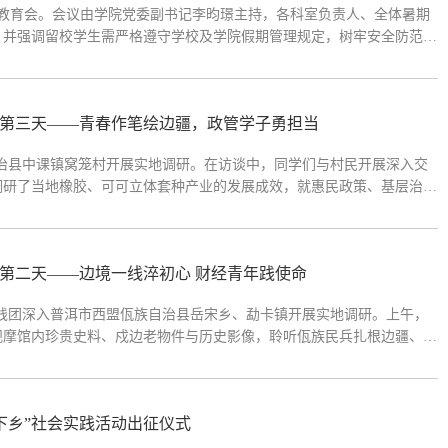
管理教育会。会议由学院党委副书记李昀璟主持，各科室负责人、全体暑期
况，并强调留校学生需严格遵守学校及学院假期管理规定，树牢安全防范意
理科李亚就自习室使用及出行安全作出提醒；研究生教育与科研管理科侯
践第三天——青春作笔绘边疆，政管学子勇担当
自治县中课镇窝笼村开展实地调研。在访谈中，同学们与村民开展深入交
调研了当地橡胶、可可立体套种产业的发展成效，就惠民政策、基层治
生产生活、产业发展等方面的实际情况，切实感悟边疆村寨的建设发展与
第二天——边境一线淬初心 财经青年践使命
实践团深入普洱市西盟佤族自治县岳宋乡、勐卡镇开展实地调研。上午，
观摩馆内珍贵史料、戍边老物件与历史影像，聆听佤族民兵扎根边疆、坚
边的赤诚初心与深厚家国情怀。下午，实践团来到勐卡镇，在娜妥坝社区
下乡”社会实践活动出征仪式