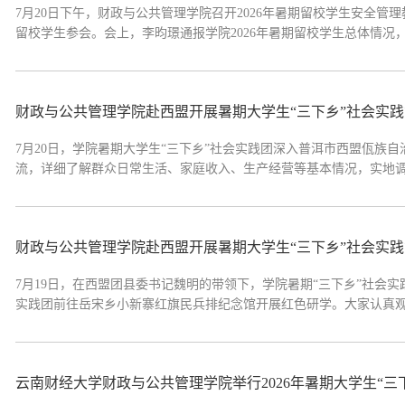
7月20日下午，财政与公共管理学院召开2026年暑期留校学生安全
留校学生参会。会上，李昀璟通报学院2026年暑期留校学生总体情
识。各科室负责人结合分管工作对留校学生进行了安全教育，教学管
磊着重讲解财产防护、网络反...
财政与公共管理学院赴西盟开展暑期大学生“三下乡”社会实
7月20日，学院暑期大学生“三下乡”社会实践团深入普洱市西盟佤族
流，详细了解群众日常生活、家庭收入、生产经营等基本情况，实地
理、人居环境整治提升等方面进行了交流学习。大家认真记录村民在
成果。访谈结束后，实践团近...
财政与公共管理学院赴西盟开展暑期大学生“三下乡”社会实践
7月19日，在西盟团县委书记魏明的带领下，学院暑期“三下乡”社会
实践团前往岳宋乡小新寨红旗民兵排纪念馆开展红色研学。大家认真
守防线、同心戍边的红色故事，深切体悟各族群众守土有责、护国兴
大黑山通道，直观了解新时...
云南财经大学财政与公共管理学院举行2026年暑期大学生“三