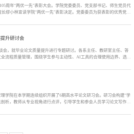
105周年“两优一先”表彰大会。学院党委委员、党支部书记、师生党员代
长缪小林宣读学院“两优一先”表彰决定。党委委员为获表彰的优秀党
发言，分享感悟。会议强调，学院各党支部和广大党员要以受表彰的集体
量提升研讨会
座谈会，就毕业论文质量提升进行专题研讨。各系主任、教研室主任、答
全流程质量管理，围绕学生参与主动性、AI工具的合理使用边界、选题
的细致程度、师生沟通的频次与深度等问题展开积极研讨，并就进一步优
理学院在本学期连续组织开展了6期高水平论文研习会。研习会构建“学
点剖析，教师从专业视角进行点评，引导学生和参会人员学习论文写作技
进一步浓厚学院学术氛围、夯实专业基础、拓宽科研视野，同时也搭建师