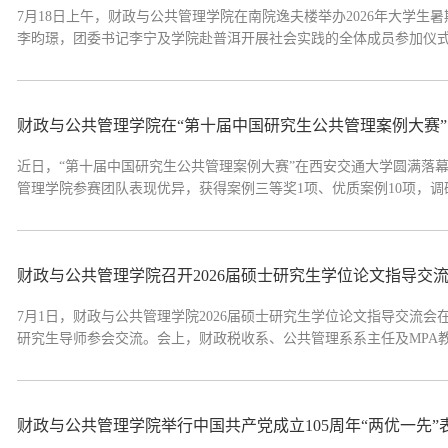
7月18日上午，财政与公共管理学院在南院逸夫楼举办2026年大学生
李昀璟，团委书记李宁及学院赴普洱开展社会实践的全体成员参加仪式
学子走出课堂、扎根基层的“思政大课堂”。本次社会实践，团队将奔
业、基层社会治理和民族...
财政与公共管理学院在“第十届中国研究生公共管理案例大赛
近日，“第十届中国研究生公共管理案例大赛”在西安交通大学圆满落幕。
管理学院参赛团队表现优异，获得案例三等奖1项、优质案例10项，调
学促用的公共管理人才培养，鼓励更多师生参与案例调研与研究，讲
财政与公共管理学院召开2026届硕士研究生学位论文指导交
7月1日，财政与公共管理学院2026届硕士研究生学位论文指导交流会
研究生导师参会交流。会上，财政税收系、公共管理系系主任及MPA教
分析、研究方法、写作规范、AI工具使用等方面，总结优秀论文的写
院优秀学位论文的指导教师代...
财政与公共管理学院举行中国共产党成立105周年“两优一先”