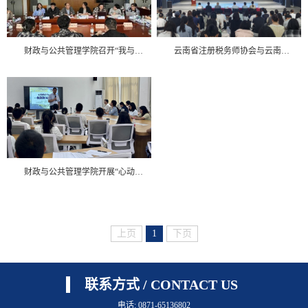
财政与公共管理学院召开“我与书记、院长面对面”座谈会
云南省注册税务师协会与云南财经大学开展“税海扬帆启新程 职引未来筑梦行”宣讲招聘活动
财政与公共管理学院开展“心动的offer——找到发光的你”就业指导活动
上页
1
下页
联系方式 / CONTACT US
电话: 0871-65136802