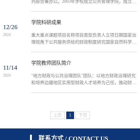
列部合署办公。2003年学校成立公共管理学院，成立时
从工商管理学院划入劳动与社会保障专业2001和2002级
共两个班，原公共管理系下辖社会工作专业2002级一个
班划入同时成立的法学院。2003年成立公共管理学院劳
学院科研成果
12/26
动与社会保障教研室。2003年公共管理学院获批设置行
2024
重大重点课题项目名称项目类型负责人立项日期国家治
政管理本科专业，并于当年9月开始招生，同时成立行
理视角下公共服务供给的财政制度研究国家自然科学基
政管理教研室。2004年，公共管理学院获批设置公共事
金重点项目伏润民2018“互联网+”背景下的税收征管模
业管理本科专业，并于当年9月开始招生，...
式研究国家社会科学基金重大项目王敏2017数字经济时
代我国税收制度适配性研究国家社会科学基金重大项目
学院教师团队简介
11/14
王敏2023公共财政安全监测预警机制研究教育部哲学社
2024
“地方财政与公共治理团队”团队：以地方财政治理研究
会科学研究重大课题攻关项目伏润民2012增强公共服务
和培养边疆地区实用型财政人才培养为己任，推动财政
均衡性和可及性研究国家社会科学基金“重大转重点”项
理论与实践融合、实现“理论-实验-实践-应用”四位一体
目缪小林2023政府债务管理的长效机制和风险防范研究
的财税教育教学改革等，聚焦公共服务均等化、财政转
研究阐释党的二十届三中全会精神国家社会科学基金重
移支付、地方政府债务、财政预算及财政体制改革等领
大专项缪小林2024国家社会科学基金项目情况一览表项
域，重点围绕财政及财政在地方公共治理中的运行机
目名称项目类型负责人立项日期“...
上页
1
下页
制，充分结合大数据信息与平台，不断致力于边疆地方
财税人才培养和开展创新性科学研究，推进地方财政改
革和地方公共治理现代化建设，...
联系方式 / CONTACT US