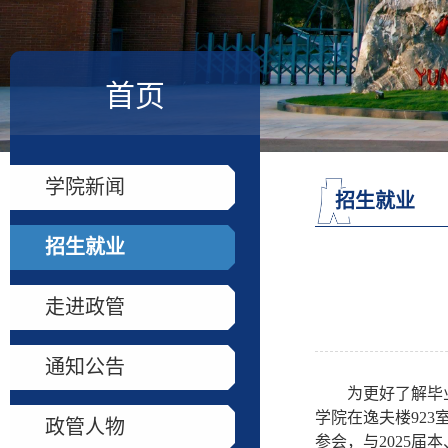
首页
学院新闻
招生就业
招生就业
走进政管
通知公告
为更好了解毕
学院在逸夫楼
923
政管人物
参会，与
2025
届本