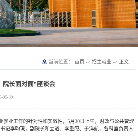
当前位置：
首页
->
招生就业
->
正文
、院长面对面”座谈会
05-30
业就业工作的针对性和实效性，
5
月
30
日上午，财政与公共管理
副书记李昀
璟，
副院长和立道、李重照、于洋航，各科室负责人