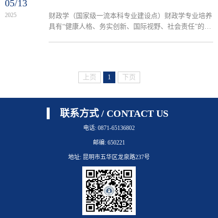
05/13
2025
财政学（国家级一流本科专业建设点）财政学专业培养
具有“健康人格、务实创新、国际视野、社会责任”的知
识精英。通过构建“财政班—财政学专业卓越人才培养
计划班—省级财政学拔尖创新班”三级递进式培养体
系，培养具有扎实的经济学、财政学理论知识，具备较
强的经济学分析方法和分析能力，德智体美劳全面发
上页
1
下页
展，理论素养高、实践能力强，适合继续升学深造学
习，胜任政府机构、事务所等实务工作，具有国际视野
的创新型、复合型优秀财政人才。...
联系方式 / CONTACT US
电话: 0871-65136802
邮编: 650221
地址: 昆明市五华区龙泉路237号