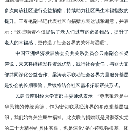
多次
向该社区
进行公益捐赠
，持续助力社区民生
幸福指数的
提升
。王春艳副书记代表社区向捐赠方表达诚挚谢意，并表
示：
“
这些物资不仅
提供
了老人们
过节的必备物品
，
提升了
老人的幸福感，
更传递了社会各界的关怀与
温暖
”
。
中国亚洲经济发展协会公共关系委员会
云南副会长梁
涛说
，未来将继续发挥资源优势，践行社会责任，与
财大支
部
共同深化公益合作。
梁涛表示
联动社会各界力量服务基层
是协会的长期宗旨，后续将结合社区需求拓展帮扶形式。
民建云南财经大学支部
主委师斌
表示：
“
尊老敬老是中
华民族的传统美德，作为密切联系经济界的参政党基层组
织，我们始终关注民生福祉。此次联合捐赠既是贯彻落实党
的二十大精神的具体
实践，
也
是深化
‘凝心铸魂强根基、团