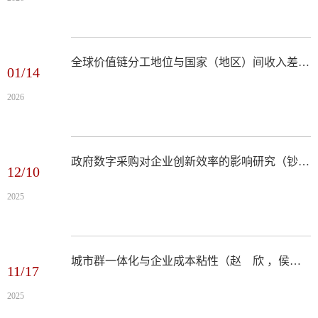
全球价值链分工地位与国家（地区）间收入差距——— “一带一路”倡议的政策效应（李景睿，刘嘉瑜，2026年第1期）
01/14
2026
政府数字采购对企业创新效率的影响研究（钞小静,崔恩惠,迟克涵，2025年第12期）
12/10
2025
城市群一体化与企业成本粘性（赵 欣 ，侯德帅 ，方心童，2025年第11期）
11/17
2025