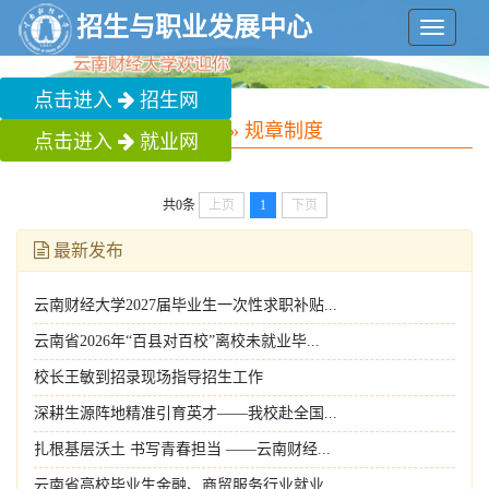
招生与职业发展中心
菜
单
点击进入
招生网
您现在的位置：
首页
»
规章制度
点击进入
就业网
共0条
上页
1
下页
最新发布
云南财经大学2027届毕业生一次性求职补贴...
云南省2026年“百县对百校”离校未就业毕...
校长王敏到招录现场指导招生工作
深耕生源阵地精准引育英才——我校赴全国...
扎根基层沃土 书写青春担当 ——云南财经...
云南省高校毕业生金融、商贸服务行业就业...