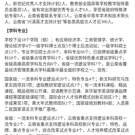
人，新世纪优秀人才支持计划2人，教育部全国高等学校教学指导委
员会委员5人，省有突出贡献优秀专业人才9人，享受省政府特殊津
贴专家8人，云南省委联系专家15人，云南省中青年学术和技术带头
人、云南省“兴滇英才支持计划”等各类高层次人才近300人。
【学科专业】
学校下设18个学院（部）；有应用经济学、工商管理学、统计学、
理论经济学4个一级学科博士点及5个博士后流动站；一级学科硕士
点12个，专业学位硕士点18个、本科专业66个；已挂牌省级重点学
科10个，省级重点培育学科1个，省级优势特色重点建设学科2个，
省级高峰高原学科及方向6个，省级一流建设学科7个，是云南省覆
盖经济管理类重点学科最集中最全面的学校之一。现有：
国家级：一流本科专业建设点20个，特色专业4个；新文科研究与改
革实践项目3项；虚拟教研室建设试点2个；有一流本科课程、精品
课程、精品视频公开课、双语教学示范课、来华留学英语授课品牌
课程等国家级课程7项；国际会计人才培养模式创新实验区1个；教
学成果奖1项；黄大年式教师团队1个；国家级规划教材4部；入选第
二批国家语言文字推广基地。
省级：一流本科专业建设点23个，云南省重点支持建设本科高校一
流专业2个、云南省重点支持建设本科高校新兴专业2个，特色、品
牌、重点专业16个，综合改革试点专业4个，人才培养模式改革试点