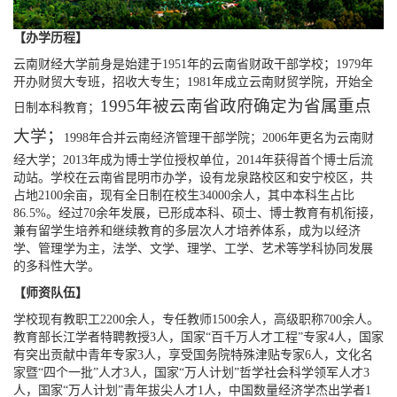
【办学历程】
云南财经大学前身是始建于1951年的云南省财政干部学校；1979年
开办财贸大专班，招收大专生；1981年成立云南财贸学院，开始全
1995年被云南省政府确定为省属重点
日制本科教育；
大学；
1998年合并云南经济管理干部学院；2006年更名为云南财
经大学；2013年成为博士学位授权单位，2014年获得首个博士后流
动站。学校在云南省昆明市办学，设有龙泉路校区和安宁校区，共
占地2100余亩，现有全日制在校生34000余人，其中本科生占比
86.5%。经过70余年发展，已形成本科、硕士、博士教育有机衔接，
兼有留学生培养和继续教育的多层次人才培养体系，成为以经济
学、管理学为主，法学、文学、理学、工学、艺术等学科协同发展
的多科性大学。
【师资队伍】
学校现有教职工2200余人，专任教师1500余人，高级职称700余人。
教育部长江学者特聘教授3人，国家“百千万人才工程”专家4人，国家
有突出贡献中青年专家3人，享受国务院特殊津贴专家6人，文化名
家暨“四个一批”人才3人，国家“万人计划”哲学社会科学领军人才3
人，国家“万人计划”青年拔尖人才1人，中国数量经济学杰出学者1