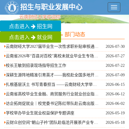
招生与职业发展中心
菜
单
点击进入
招生网
您现在的位置：
首页
»
部门动态
点击进入
就业网
云南财经大学2027届毕业生一次性求职补贴审核通过
2026-07-30
人员名单公示
云南省2026年“百县对百校”离校未就业毕业生专场招
2026-07-27
聘会在昆明举办
校长王敏到招录现场指导招生工作
2026-07-22
深耕生源阵地精准引育英才——我校赴全国多地开展
2026-07-09
2026年线下招生宣传工作
扎根基层沃土 书写青春担当 ——云南财经大学举行
2026-06-15
2026届毕业生基层就业出征仪式
云南省高校毕业生金融、商贸服务行业就业创业指导
2026-06-12
委员会成立大会在云南财经大学召开
访企拓岗促就业｜校党委书记陈红带队赴云南出版集
2026-06-02
团开展座谈交流
学校举办毕业生就业权益保护专题讲座
2026-05-19
云财众创空间“朝山子衿”团队赴临沧开展茶产业专项
2026-05-18
调研