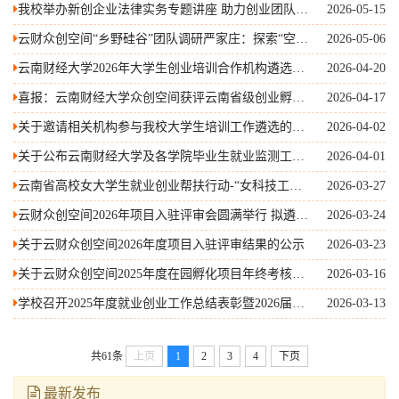
我校举办新创企业法律实务专题讲座 助力创业团队规
2026-05-15
范运营
云财众创空间“乡野硅谷”团队调研严家庄：探索“空港
2026-05-06
旅居+创客经济”赋能乡村振兴
云南财经大学2026年大学生创业培训合作机构遴选结
2026-04-20
果公示
喜报：云南财经大学众创空间获评云南省级创业孵化
2026-04-17
A类载体
关于邀请相关机构参与我校大学生培训工作遴选的通
2026-04-02
告
关于公布云南财经大学及各学院毕业生就业监测工作
2026-04-01
举报电话的公告
云南省高校女大学生就业创业帮扶行动-“女科技工作
2026-03-27
者、女企业家”进校园活动在云南财经大学举办
云财众创空间2026年项目入驻评审会圆满举行 拟遴选
2026-03-24
35个优质项目入驻
关于云财众创空间2026年度项目入驻评审结果的公示
2026-03-23
关于云财众创空间2025年度在园孵化项目年终考核结
2026-03-16
果的公示
学校召开2025年度就业创业工作总结表彰暨2026届毕
2026-03-13
业生就业创业工作推进会
共61条
上页
1
2
3
4
下页
最新发布