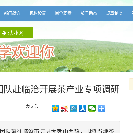
部门简介
机构设置
岗位职责
部门动态
规章制度
入
就业网
”团队赴临沧开展茶产业专项调研
分享到：
”团队前往临沧市云县大朝山西镇，围绕当地茶