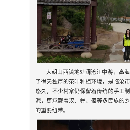
大朝山
西镇地处澜沧江中游，高海
了得天独厚的茶叶种植环境，是临沧
悠久，不少村寨仍保留着传统的手工
源，更承载着汉、彝、傣等多民族的
的重要纽带。